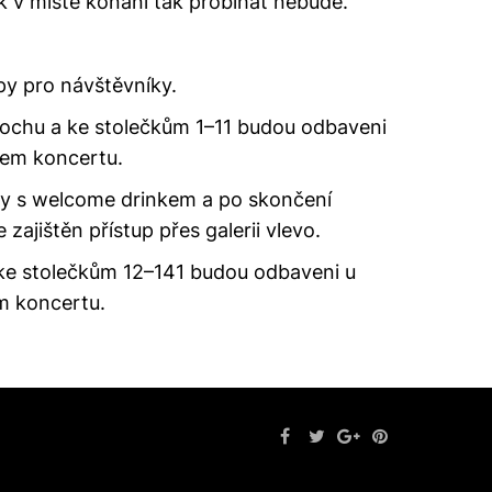
k v místě konání tak probíhat nebude.
py pro návštěvníky.
ochu a ke stolečkům 1–11 budou odbaveni
kem koncertu.
ky s welcome drinkem a po skončení
jištěn přístup přes galerii vlevo.
ke stolečkům 12–141 budou odbaveni u
em koncertu.