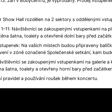
 13. září v Bobycentru, je vyprodaný. Prodej vstupene
r Show Hall rozdělen na 2 sektory s oddělenými vstu
1–11:
Návštěvníci se zakoupenými vstupenkami na pl
těna šatna, toalety a otevřené dolní bary před začát
stupenek:
Na vašich místech budou připraveny balíč
ení v zóně označené Společenské setkání, kam bude za
vštěvníci se zakoupenými vstupenkami na galerie a 
na šatna, toalety a otevřeny horní bary před začátk
 pravidel a používání roušek během koncertu.