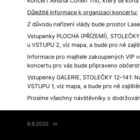
Koncert Avishai Cohen Trio, který se koná
Důležité informace k organizaci koncertu:
Z důvodu nařízení vlády bude prostor Lase
Vstupenky PLOCHA (PŘÍZEMÍ), STOLEČKY 
u VSTUPU 2, viz mapa, a bude pro ně zajiš
Informace pro majitele zakoupených VIP v
koncertu pro vás bude připraveno občerstv
Vstupenky GALERIE, STOLEČKY 12–141:
Ná
VSTUPU 1, viz mapa, a bude pro ně zajiště
Prosíme všechny návštěvníky o dodržování
8.9.2020
in
Novinky